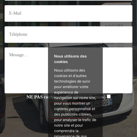
Nous utilisons des
cookies
Nous utilisons des
cookies et d'autres
technologies de suivi
pour améliorer votre
expérience de
NE PAS
cocher (vérification anti-spam)
navigation sur notre site,
pour vous montrer un
contenu personnalisé et
Envoyer
des publicités ciblées,
pour analyser le trafic de
notre site et pour
comprendre la
provenance de nos