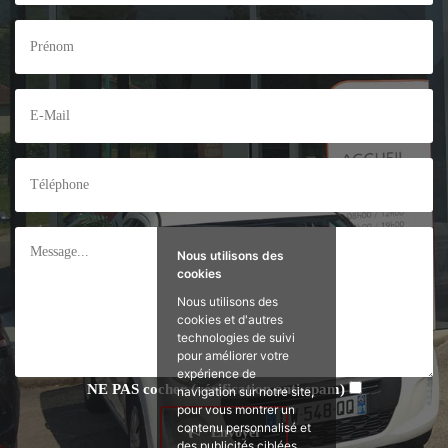
Nous utilisons des
cookies
Nous utilisons des
cookies et d'autres
technologies de suivi
pour améliorer votre
expérience de
NE PAS
cocher (vérification anti-spam)
navigation sur notre site,
pour vous montrer un
contenu personnalisé et
Envoyer
des publicités ciblées,