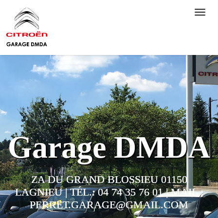
Toggl
navig
Garage DMDA
ZA DU GRAND BLOSSIEU 01150
LAGNIEU | TÉL.: 04 74 35 76 01 | MAIL :
PERRET.GARAGE@GMAIL.COM