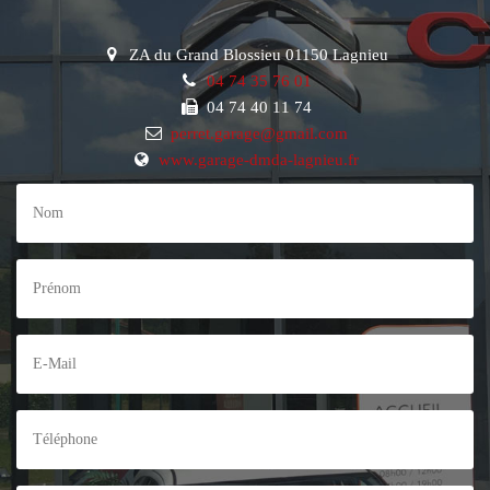
ZA du Grand Blossieu 01150 Lagnieu
04 74 35 76 01
04 74 40 11 74
perret.garage@gmail.com
www.garage-dmda-lagnieu.fr